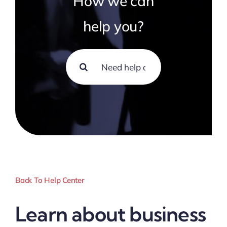
How we can
help you?
Search
for:
Back To Help Center
Learn about business