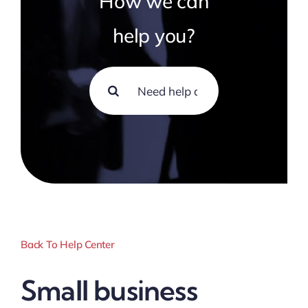
How we can
help you?
Search
for:
Back To Help Center
Small business